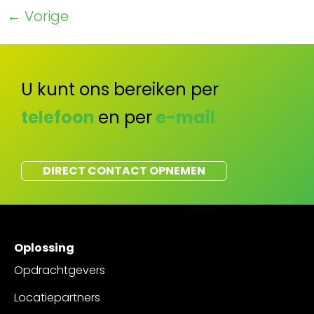
←
Vorige
U kunt ons bereiken per
telefoon
en per
e-mail
DIRECT CONTACT OPNEMEN
Oplossing
Opdrachtgevers
Locatiepartners