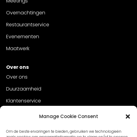
Meetings
Overnachtingen
Restaurantservice
Evenementen
Maatwerk
Over ons
Over ons
Duurzaamheid
Klantenservice
Vacatures
Manage Cookie Consent
Contact
Om de beste ervaringen te bieden, gebruiken we technologieën
zoals cookies om apparaatinformatie op te slaan en/of te openen.