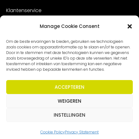
Klantenservice
Vacatures
Manage Cookie Consent
Contact
Om de beste ervaringen te bieden, gebruiken we technologieën
zoals cookies om apparaatinformatie op te slaan en/of te openen.
Door in te stemmen met deze technologieën kunnen we gegevens
zoals browsegedrag of unieke ID's op deze site verwerken. Het niet
toestemmen of intrekken van toestemming kan een negatieve
invloed hebben op bepaalde kenmerken en functies.
ACCEPTEREN
WEIGEREN
Copyright – Worldmeetings |
Disclaimer
|
Voorwaarden
|
Privacy statement
INSTELLINGEN
Cookie Policy
Privacy Statement