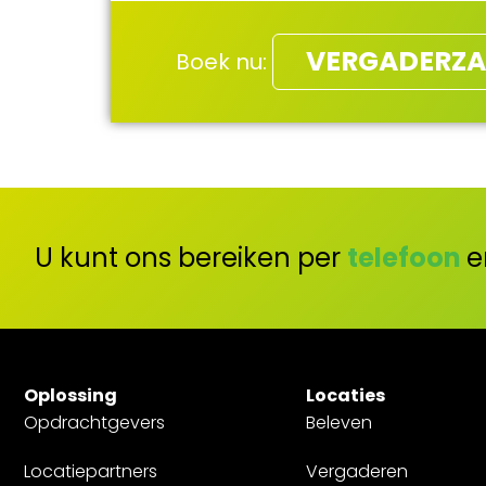
VERGADERZA
Boek nu:
U kunt ons bereiken per
telefoon
e
Oplossing
Locaties
Opdrachtgevers
Beleven
Locatiepartners
Vergaderen