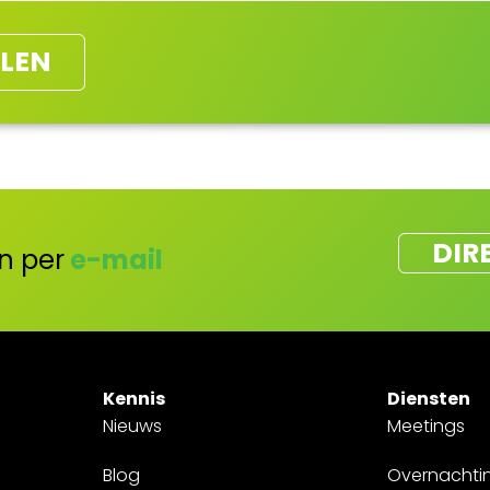
LEN
DIR
n per
e-mail
Kennis
Diensten
Nieuws
Meetings
Blog
Overnachti