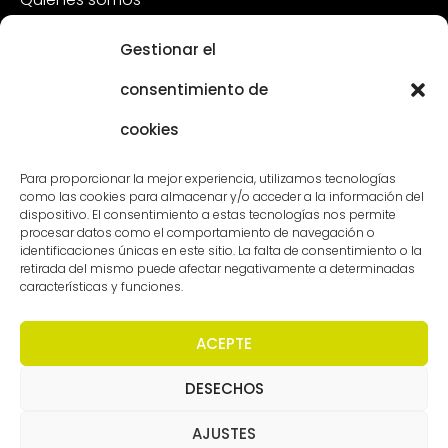
Sostenibilidad
Gestionar el
Atención al cliente
consentimiento de
Vacantes
cookies
Póngase en contacto con
Para proporcionar la mejor experiencia, utilizamos tecnologías
como las cookies para almacenar y/o acceder a la información del
dispositivo. El consentimiento a estas tecnologías nos permite
procesar datos como el comportamiento de navegación o
identificaciones únicas en este sitio. La falta de consentimiento o la
retirada del mismo puede afectar negativamente a determinadas
características y funciones.
ACEPTE
DESECHOS
Derechos de autor - Worldmeetings |
Descargo de
responsabilidad
|
Condiciones
|
Declaración de
confidencialidad
AJUSTES