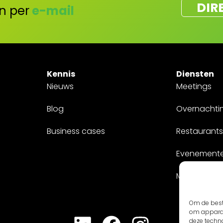
DIR
n per
e-mail
Kennis
Diensten
Nieuws
Meetings
Blog
Overnachti
Business cases
Restaurants
Evenement
Maatwerk
Om de best
om apparaa
deze techn