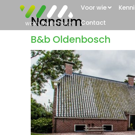
Voor wie
Kenni
Nansum
Contact
B&b Oldenbosch