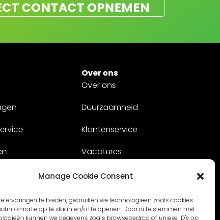
ECT CONTACT OPNEMEN
Over ons
Over ons
ngen
Duurzaamheid
ervice
Klantenservice
en
Vacatures
Contact
Manage Cookie Consent
e ervaringen te bieden, gebruiken we technologieën zoals cookies
tinformatie op te slaan en/of te openen. Door in te stemmen met
ologieën kunnen we gegevens zoals browsegedrag of unieke ID's op