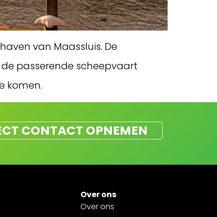
 haven van Maassluis. De
n de passerende scheepvaart
te komen.
ECT CONTACT OPNEMEN
Over ons
Over ons