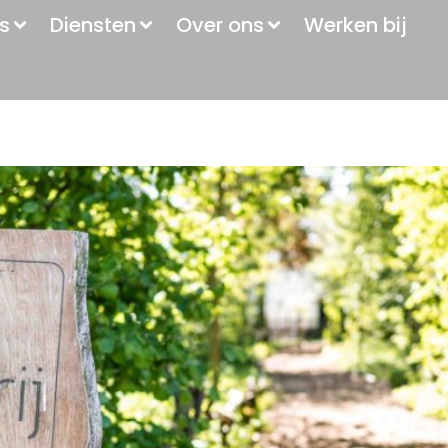
s
Diensten
Over ons
Werken bij