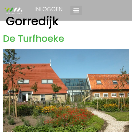
INLOGGEN
Gorredijk
De Turfhoeke