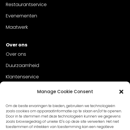
Restaurantservice
Evenementen
Maatwerk
Over ons
Over ons
Duurzaamheid
Klantenservice
Vacatures
Manage Cookie Consent
Contact
Om de beste ervaringen te bieden, gebruiken we technologieën
zoals cookies om apparaatinformatie op te slaan en/of te openen.
Door in te stemmen met deze technologieën kunnen we gegevens
zoals browsegedrag of unieke ID's op deze site verwerken. Het niet
toestemmen of intrekken van toestemming kan een negatieve