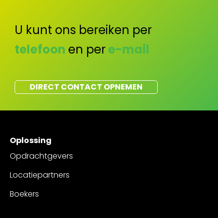
U kunt ons bereiken per
telefoon
en per
e-mail
DIRECT CONTACT OPNEMEN
Oplossing
Opdrachtgevers
Locatiepartners
Boekers