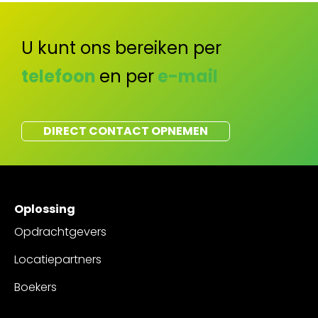
U kunt ons bereiken per
telefoon
en per
e-mail
DIRECT CONTACT OPNEMEN
Oplossing
Opdrachtgevers
Locatiepartners
Boekers