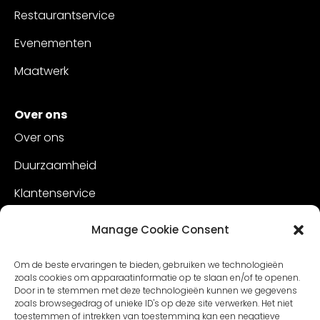
Restaurantservice
Evenementen
Maatwerk
Over ons
Over ons
Duurzaamheid
Klantenservice
Vacatures
Manage Cookie Consent
Contact
Om de beste ervaringen te bieden, gebruiken we technologieën
zoals cookies om apparaatinformatie op te slaan en/of te openen.
Door in te stemmen met deze technologieën kunnen we gegevens
zoals browsegedrag of unieke ID's op deze site verwerken. Het niet
toestemmen of intrekken van toestemming kan een negatieve