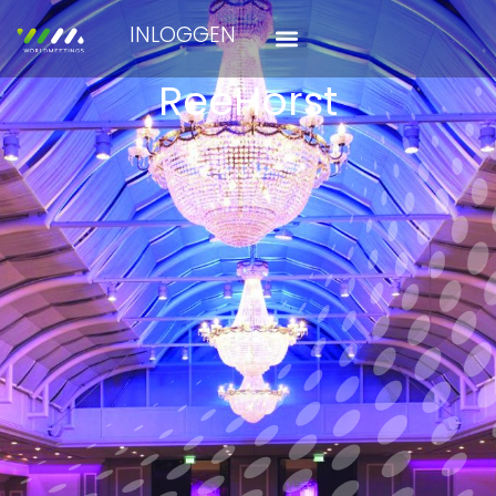
INLOGGEN
ReeHorst