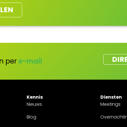
LEN
DIR
n per
e-mail
Kennis
Diensten
Nieuws
Meetings
Blog
Overnachti