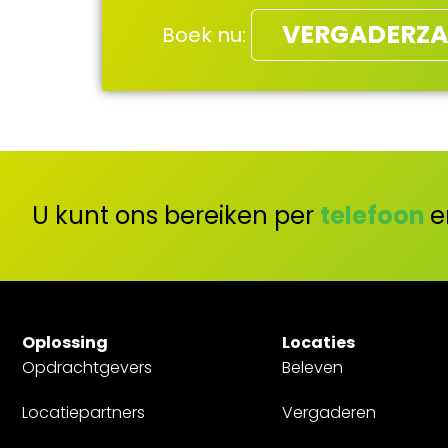
VERGADERZA
Boek nu:
U kunt ons bereiken per
telefoon
e
Oplossing
Locaties
Opdrachtgevers
Beleven
Locatiepartners
Vergaderen