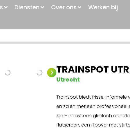
s
Diensten
Over ons
Werken bij
TRAINSPOT UT
Utrecht
Trainspot biedt frisse, informele
en zalen met een professioneel en
zijn – naast een glimlach aan d
flatscreen, een flipover met stift