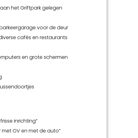
 aan het Griftpark gelegen
 parkeergarage voor de deur
diverse cafés en restaurants
 computers en grote schermen
g
 tussendoortjes
risse inrichting”
r met OV en met de auto”