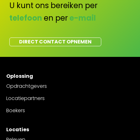
U kunt ons bereiken per
telefoon
en per
e-mail
DIRECT CONTACT OPNEMEN
Oplossing
Opdrachtgevers
Locatiepartners
Boekers
Locaties
Beleven