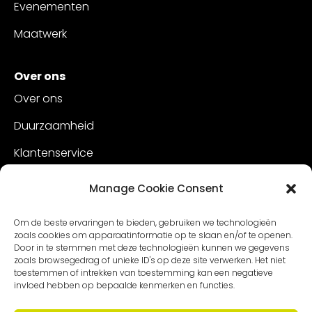
Evenementen
Maatwerk
Over ons
Over ons
Duurzaamheid
Klantenservice
Vacatures
Manage Cookie Consent
Contact
Om de beste ervaringen te bieden, gebruiken we technologieën
zoals cookies om apparaatinformatie op te slaan en/of te openen.
Door in te stemmen met deze technologieën kunnen we gegevens
zoals browsegedrag of unieke ID's op deze site verwerken. Het niet
toestemmen of intrekken van toestemming kan een negatieve
invloed hebben op bepaalde kenmerken en functies.