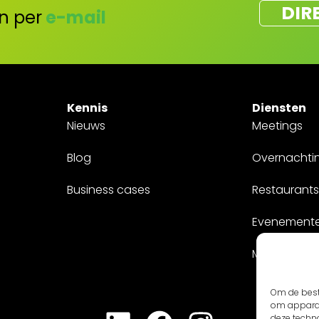
DIR
n per
e-mail
Kennis
Diensten
Nieuws
Meetings
Blog
Overnachti
Business cases
Restaurants
Evenement
Maatwerk
Om de best
om apparaa
deze techn