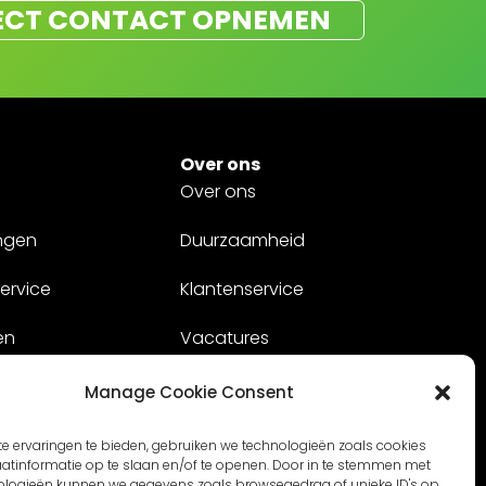
ECT CONTACT OPNEMEN
Over ons
Over ons
ngen
Duurzaamheid
ervice
Klantenservice
en
Vacatures
Contact
Manage Cookie Consent
e ervaringen te bieden, gebruiken we technologieën zoals cookies
tinformatie op te slaan en/of te openen. Door in te stemmen met
ologieën kunnen we gegevens zoals browsegedrag of unieke ID's op