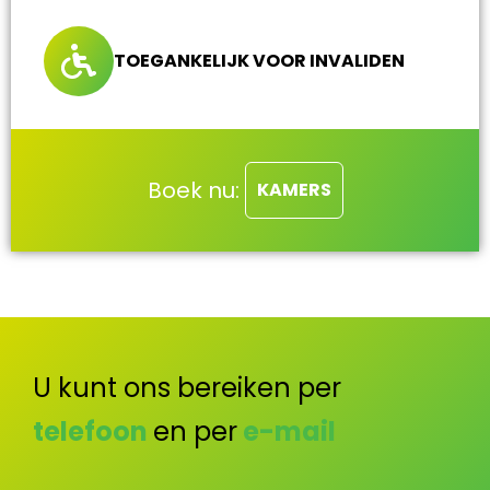
TOEGANKELIJK VOOR INVALIDEN
Boek nu:
KAMERS
U kunt ons bereiken per
telefoon
en per
e-mail