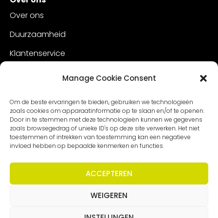
Over ons
Duurzaamheid
Klantenservice
Vacatures
Manage Cookie Consent
Contact
Om de beste ervaringen te bieden, gebruiken we technologieën
zoals cookies om apparaatinformatie op te slaan en/of te openen.
Door in te stemmen met deze technologieën kunnen we gegevens
zoals browsegedrag of unieke ID's op deze site verwerken. Het niet
toestemmen of intrekken van toestemming kan een negatieve
invloed hebben op bepaalde kenmerken en functies.
ACCEPTEREN
WEIGEREN
Copyright – Worldmeetings |
Disclaimer
|
Voorwaarden
|
Privacy statement
INSTELLINGEN