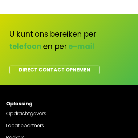
U kunt ons bereiken per
telefoon
en per
e-mail
DIRECT CONTACT OPNEMEN
Oplossing
Opdrachtgevers
Locatiepartners
Boekers