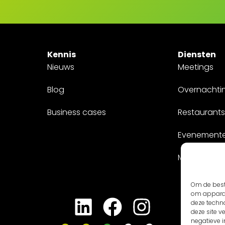
Kennis
Diensten
Nieuws
Meetings
Blog
Overnachti
Business cases
Restaurants
Evenement
Maatwerk
Om de best
om apparaa
deze techn
deze site 
negatieve 