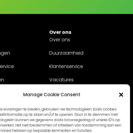
Over ons
Over ons
ngen
Duurzaamheid
ervice
Klantenservice
en
Vacatures
Contact
Manage Cookie Consent
e ervaringen te bieden, gebruiken we technologieën zoals cookies
tinformatie op te slaan en/of te openen. Door in te stemmen met
ologieën kunnen we gegevens zoals browsegedrag of unieke ID's op
verwerken. Het niet toestemmen of intrekken van toestemming kan een
invloed hebben op bepaalde kenmerken en functies.