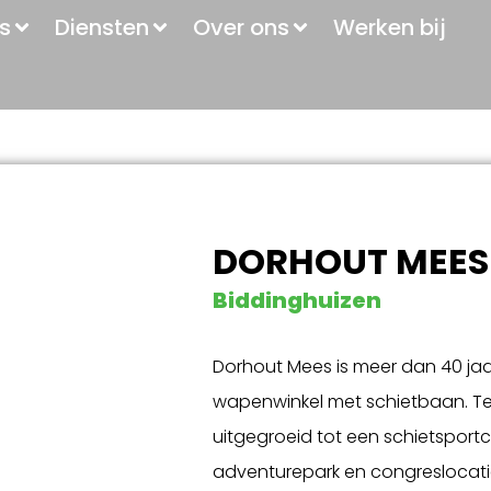
s
Diensten
Over ons
Werken bij
DORHOUT MEES
Biddinghuizen
Dorhout Mees is meer dan 40 jaa
wapenwinkel met schietbaan. Te
uitgegroeid tot een schietsport
adventurepark en congreslocatie