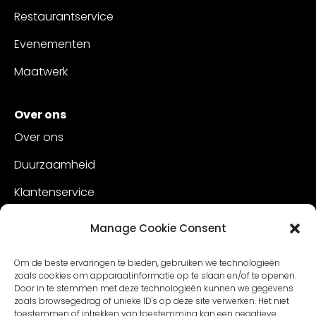
Restaurantservice
Evenementen
Maatwerk
Over ons
Over ons
Duurzaamheid
Klantenservice
Vacatures
Manage Cookie Consent
Contact
Om de beste ervaringen te bieden, gebruiken we technologieën
zoals cookies om apparaatinformatie op te slaan en/of te openen.
Door in te stemmen met deze technologieën kunnen we gegevens
zoals browsegedrag of unieke ID's op deze site verwerken. Het niet
toestemmen of intrekken van toestemming kan een negatieve