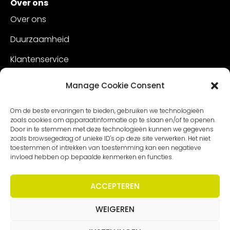
Over ons
Over ons
Duurzaamheid
Klantenservice
Vacatures
Manage Cookie Consent
Contact
Om de beste ervaringen te bieden, gebruiken we technologieën
zoals cookies om apparaatinformatie op te slaan en/of te openen.
Door in te stemmen met deze technologieën kunnen we gegevens
zoals browsegedrag of unieke ID's op deze site verwerken. Het niet
toestemmen of intrekken van toestemming kan een negatieve
invloed hebben op bepaalde kenmerken en functies.
ACCEPTEREN
WEIGEREN
Copyright – Worldmeetings |
Disclaimer
|