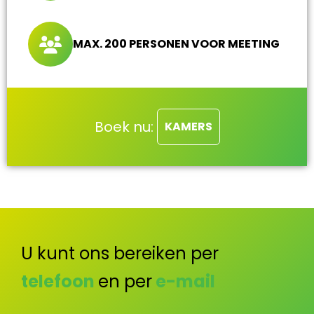
MAX. 200 PERSONEN VOOR MEETING
Boek nu:
KAMERS
U kunt ons bereiken per
telefoon
en per
e-mail