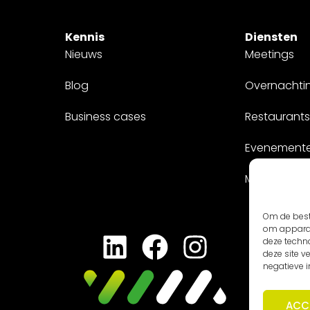
Kennis
Diensten
Nieuws
Meetings
Blog
Overnachti
Business cases
Restaurants
Evenement
Maatwerk
Om de best
om apparaa
deze techn
deze site 
negatieve 
ACC