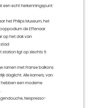
 een echt herkenningspunt
aar het Philips Museum, het
f poppodium de Effenaar
ar op het dak van
 stad
 station ligt op slechts 5
ge ramen met Franse balkons
jk daglicht. Alle kamers, van
es, hebben een moderne
.
 regendouche, Nespresso-