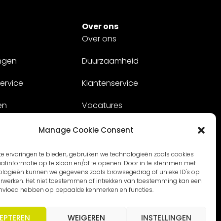
Over ons
Over ons
ngen
Duurzaamheid
ervice
Klantenservice
en
Vacatures
Contact
Manage Cookie Consent
e ervaringen te bieden, gebruiken we technologieën zoals cookies
tinformatie op te slaan en/of te openen. Door in te stemmen met
ologieën kunnen we gegevens zoals browsegedrag of unieke ID's op
verwerken. Het niet toestemmen of intrekken van toestemming kan een
invloed hebben op bepaalde kenmerken en functies.
EPTEREN
WEIGEREN
INSTELLINGEN