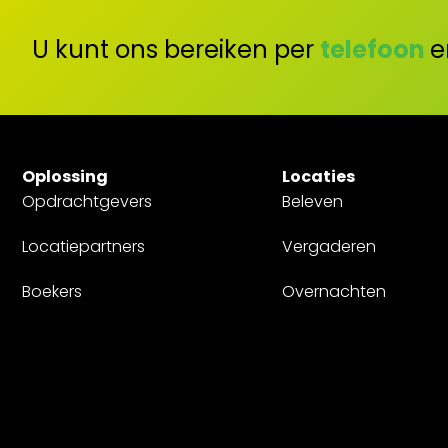
U kunt ons bereiken per
telefoon
e
Oplossing
Locaties
Opdrachtgevers
Beleven
Locatiepartners
Vergaderen
Boekers
Overnachten