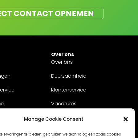
ECT CONTACT OPNEMEN
Over ons
Over ons
ngen
Duurzaamheid
ervice
Klantenservice
en
Vacatures
Contact
Manage Cookie Consent
e ervaringen te bieden, gebruiken we technologieën zoals cookies