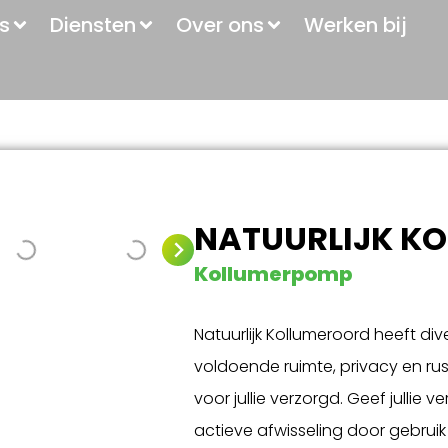
s
Diensten
Over ons
Werken bij
NATUURLIJK K
Kollumerpomp
Natuurlijk Kollumeroord heeft di
voldoende ruimte, privacy en rus
voor jullie verzorgd. Geef julli
actieve afwisseling door gebrui