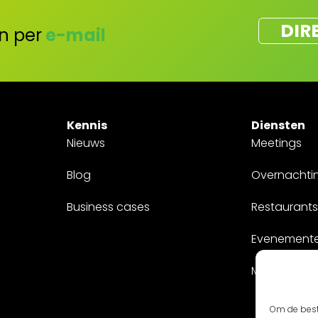
DIR
n per
e-mail
Kennis
Diensten
Nieuws
Meetings
Blog
Overnachti
Business cases
Restaurants
Evenement
Maatwerk
Om de best