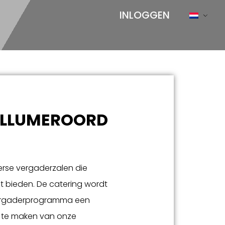
INLOGGEN
OLLUMEROORD
verse vergaderzalen die
t bieden. De catering wordt
e vergaderprogramma een
k te maken van onze