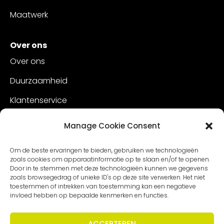
Maatwerk
Over ons
Over ons
Duurzaamheid
Klantenservice
Vacatures
Manage Cookie Consent
Contact
Om de beste ervaringen te bieden, gebruiken we technologieën
zoals cookies om apparaatinformatie op te slaan en/of te openen.
Door in te stemmen met deze technologieën kunnen we gegevens
zoals browsegedrag of unieke ID's op deze site verwerken. Het niet
toestemmen of intrekken van toestemming kan een negatieve
invloed hebben op bepaalde kenmerken en functies.
ACCEPTEREN