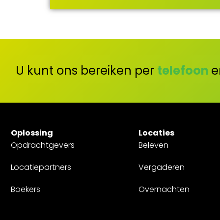
U kunt ons bereiken per
telefoon
e
Oplossing
Locaties
Opdrachtgevers
Beleven
Locatiepartners
Vergaderen
Boekers
Overnachten