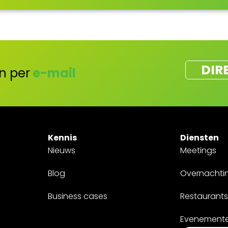
DIR
n per
e-mail
Kennis
Diensten
Nieuws
Meetings
Blog
Overnachti
Business cases
Restaurants
Evenement