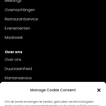
Meetings
Overnachtingen
Restaurantservice
Evenementen
Maatwerk
Over ons
Over ons
Duurzaamheid
Klantenservice
Vacatures
Manage Cookie Consent
Contact
Om de beste ervaringen te bieden, gebruiken we technologieën
zoals cookies om apparaatinformatie op te slaan en/of te openen.