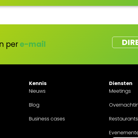
DIR
n per
e-mail
Kennis
Diensten
Nieuws
Meetings
Blog
Overnachti
Business cases
Restaurants
Evenement