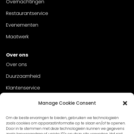
Overnachtingen
Restaurantservice
Evenementen
Maatwerk
Over ons
Over ons
Duurzaamheid
Klantenservice
Vacatures
Manage Cookie Consent
Contact
Om de beste ervaringen te bieden, gebruiken we technologieën
zoals cookies om apparaatinformatie op te slaan en/of te openen.
Door in te stemmen met deze technologieën kunnen we gegevens
zoals browsegedrag of unieke ID's op deze site verwerken. Het niet