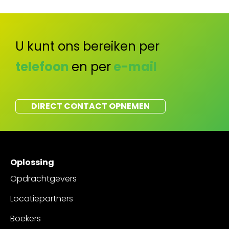
U kunt ons bereiken per
telefoon
en per
e-mail
DIRECT CONTACT OPNEMEN
Oplossing
Opdrachtgevers
Locatiepartners
Boekers