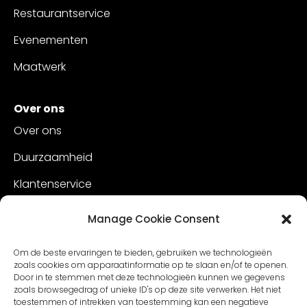
Restaurantservice
Evenementen
Maatwerk
Over ons
Over ons
Duurzaamheid
Klantenservice
Vacatures
Manage Cookie Consent
Contact
Om de beste ervaringen te bieden, gebruiken we technologieën
zoals cookies om apparaatinformatie op te slaan en/of te openen.
Door in te stemmen met deze technologieën kunnen we gegevens
zoals browsegedrag of unieke ID's op deze site verwerken. Het niet
toestemmen of intrekken van toestemming kan een negatieve