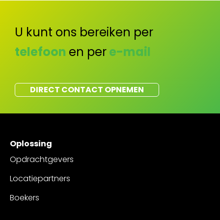
U kunt ons bereiken per
telefoon
en per
e-mail
DIRECT CONTACT OPNEMEN
Oplossing
Opdrachtgevers
Locatiepartners
Boekers