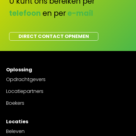
U kunt ons bereiken per
telefoon
en per
e-mail
DIRECT CONTACT OPNEMEN
Oplossing
Opdrachtgevers
Locatiepartners
Boekers
Locaties
Beleven