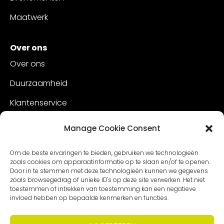
Maatwerk
Over ons
Over ons
Duurzaamheid
Klantenservice
Vacatures
Manage Cookie Consent
Contact
Om de beste ervaringen te bieden, gebruiken we technologieën
zoals cookies om apparaatinformatie op te slaan en/of te openen.
Door in te stemmen met deze technologieën kunnen we gegevens
zoals browsegedrag of unieke ID's op deze site verwerken. Het niet
toestemmen of intrekken van toestemming kan een negatieve
invloed hebben op bepaalde kenmerken en functies.