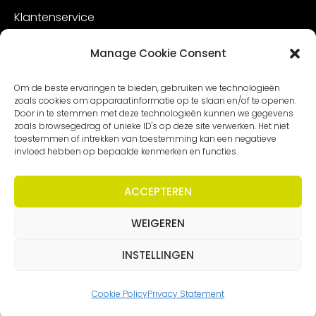
Klantenservice
Vacatures
Manage Cookie Consent
Contact
Om de beste ervaringen te bieden, gebruiken we technologieën
zoals cookies om apparaatinformatie op te slaan en/of te openen.
Door in te stemmen met deze technologieën kunnen we gegevens
zoals browsegedrag of unieke ID's op deze site verwerken. Het niet
toestemmen of intrekken van toestemming kan een negatieve
invloed hebben op bepaalde kenmerken en functies.
ACCEPTEREN
WEIGEREN
Copyright – Worldmeetings |
Disclaimer
|
Voorwaarden
|
Privacy statement
INSTELLINGEN
Cookie Policy
Privacy Statement