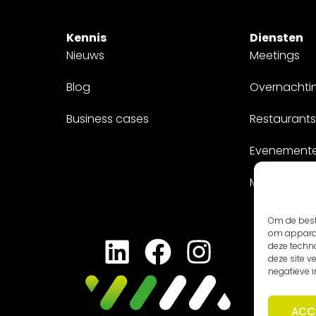
Kennis
Diensten
Nieuws
Meetings
Blog
Overnachti
Business cases
Restaurants
Evenement
Maatwerk
Om de best
om apparaa
deze techn
deze site 
negatieve 
ACC