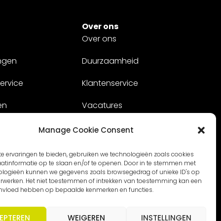
Over ons
Over ons
ngen
Duurzaamheid
ervice
Klantenservice
en
Vacatures
Contact
Manage Cookie Consent
e ervaringen te bieden, gebruiken we technologieën zoals cookies
tinformatie op te slaan en/of te openen. Door in te stemmen met
ologieën kunnen we gegevens zoals browsegedrag of unieke ID's op
verwerken. Het niet toestemmen of intrekken van toestemming kan een
invloed hebben op bepaalde kenmerken en functies.
EPTEREN
WEIGEREN
INSTELLINGEN