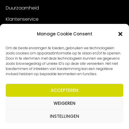
Duurzaamheid
Klantenservice
Vacatures
Manage Cookie Consent
Contact
Om de beste ervaringen te bieden, gebruiken we technologieën
zoals cookies om apparaatinformatie op te slaan en/of te openen.
Door in te stemmen met deze technologieën kunnen we gegevens
zoals browsegedrag of unieke ID's op deze site verwerken. Het niet
toestemmen of intrekken van toestemming kan een negatieve
invloed hebben op bepaalde kenmerken en functies.
ACCEPTEREN
WEIGEREN
Copyright – Worldmeetings |
Disclaimer
|
Voorwaarden
|
Privacy statement
INSTELLINGEN