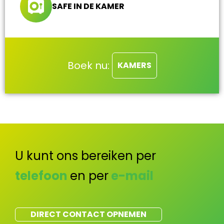
SAFE IN DE KAMER
Boek nu:
KAMERS
U kunt ons bereiken per
telefoon
en per
e-mail
DIRECT CONTACT OPNEMEN