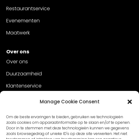
Restaurantservice
Evenementen
Maatwerk
Over ons
Over ons
Duurzaamheid
Klantenservice
Vacatures
Manage Cookie Consent
Contact
Om de beste ervaringen te bieden, gebruiken we technologieën
zoals cookies om apparaatinformatie op te slaan en/of te openen.
Door in te stemmen met deze technologieën kunnen we gegevens
zoals browsegedrag of unieke ID's op deze site verwerken. Het niet