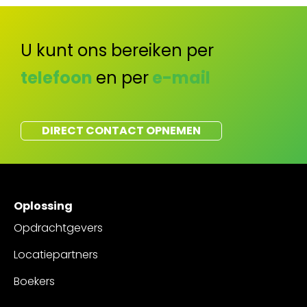
U kunt ons bereiken per
telefoon
en per
e-mail
DIRECT CONTACT OPNEMEN
Oplossing
Opdrachtgevers
Locatiepartners
Boekers