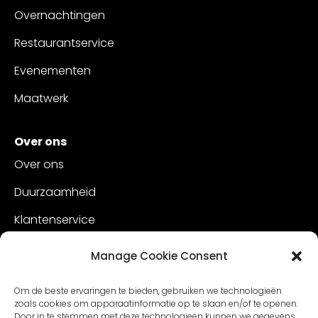
Overnachtingen
Restaurantservice
Evenementen
Maatwerk
Over ons
Over ons
Duurzaamheid
Klantenservice
Vacatures
Manage Cookie Consent
Contact
Om de beste ervaringen te bieden, gebruiken we technologieën
zoals cookies om apparaatinformatie op te slaan en/of te openen.
Door in te stemmen met deze technologieën kunnen we gegevens