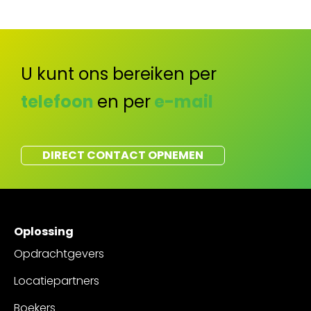
U kunt ons bereiken per
telefoon
en per
e-mail
DIRECT CONTACT OPNEMEN
Oplossing
Opdrachtgevers
Locatiepartners
Boekers