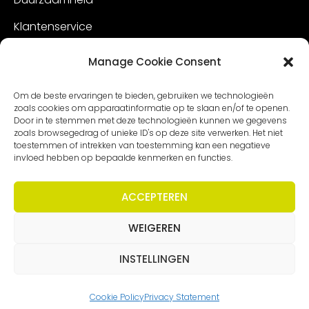
Klantenservice
Vacatures
Manage Cookie Consent
Contact
Om de beste ervaringen te bieden, gebruiken we technologieën
zoals cookies om apparaatinformatie op te slaan en/of te openen.
Door in te stemmen met deze technologieën kunnen we gegevens
zoals browsegedrag of unieke ID's op deze site verwerken. Het niet
toestemmen of intrekken van toestemming kan een negatieve
invloed hebben op bepaalde kenmerken en functies.
ACCEPTEREN
WEIGEREN
Copyright – Worldmeetings |
Disclaimer
|
Voorwaarden
|
Privacy statement
INSTELLINGEN
Cookie Policy
Privacy Statement