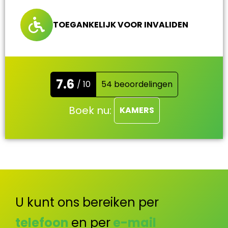
TOEGANKELIJK VOOR INVALIDEN
7.6
/ 10
54 beoordelingen
Boek nu:
KAMERS
U kunt ons bereiken per
telefoon
en per
e-mail