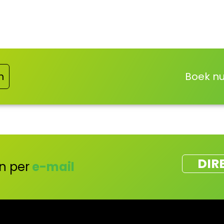
n
Boek nu
DIR
n per
e-mail