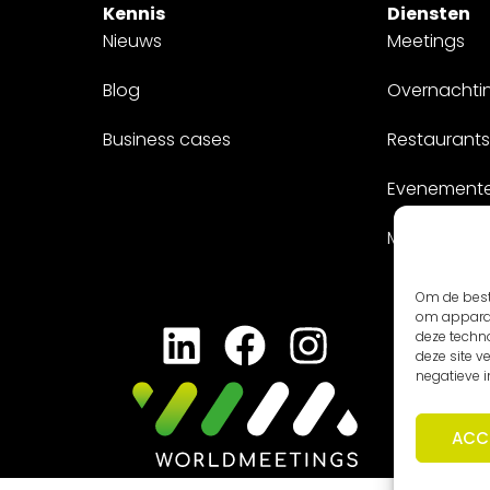
Kennis
Diensten
Nieuws
Meetings
Blog
Overnachti
Business cases
Restaurants
Evenement
Maatwerk
Om de best
om apparaa
deze techn
deze site 
negatieve 
ACC