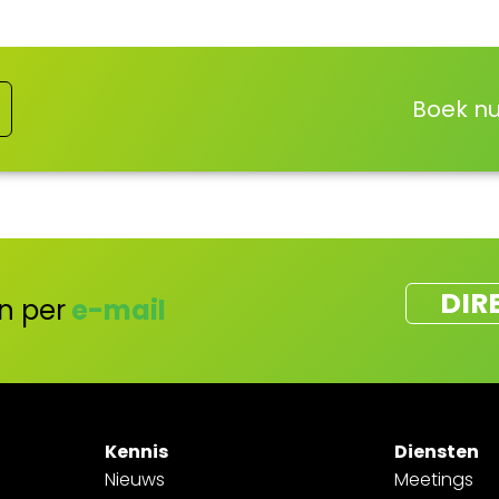
Boek nu
DIR
n per
e-mail
Kennis
Diensten
Nieuws
Meetings