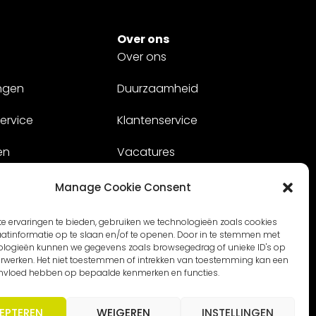
Over ons
Over ons
ngen
Duurzaamheid
ervice
Klantenservice
en
Vacatures
Contact
Manage Cookie Consent
e ervaringen te bieden, gebruiken we technologieën zoals cookies
tinformatie op te slaan en/of te openen. Door in te stemmen met
ologieën kunnen we gegevens zoals browsegedrag of unieke ID's op
verwerken. Het niet toestemmen of intrekken van toestemming kan een
invloed hebben op bepaalde kenmerken en functies.
EPTEREN
WEIGEREN
INSTELLINGEN