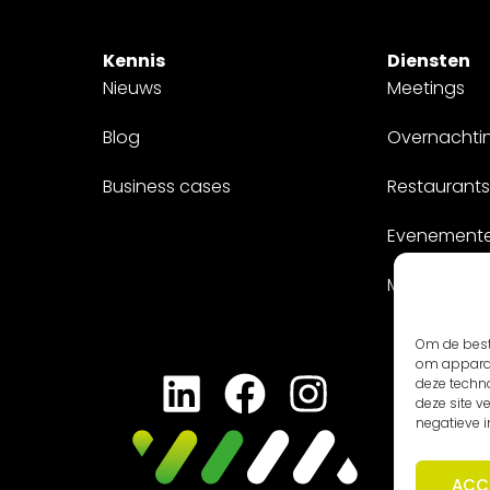
Kennis
Diensten
Nieuws
Meetings
Blog
Overnachti
Business cases
Restaurants
Evenement
Maatwerk
Om de best
om apparaa
deze techn
deze site 
negatieve 
ACC