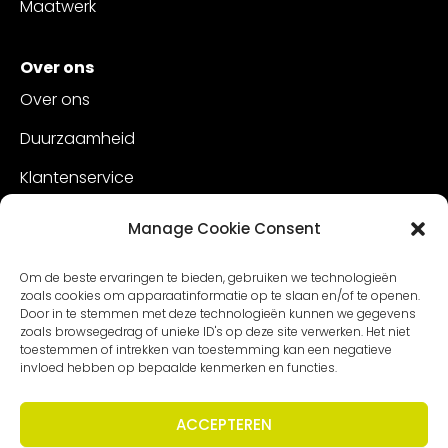
Maatwerk
Over ons
Over ons
Duurzaamheid
Klantenservice
Vacatures
Manage Cookie Consent
Contact
Om de beste ervaringen te bieden, gebruiken we technologieën
zoals cookies om apparaatinformatie op te slaan en/of te openen.
Door in te stemmen met deze technologieën kunnen we gegevens
zoals browsegedrag of unieke ID's op deze site verwerken. Het niet
toestemmen of intrekken van toestemming kan een negatieve
invloed hebben op bepaalde kenmerken en functies.
ACCEPTEREN