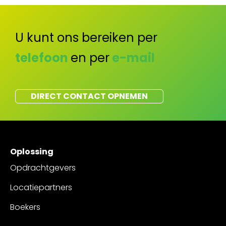
U kunt ons bereiken per
telefoon
en per
e-mail
DIRECT CONTACT OPNEMEN
Oplossing
Opdrachtgevers
Locatiepartners
Boekers