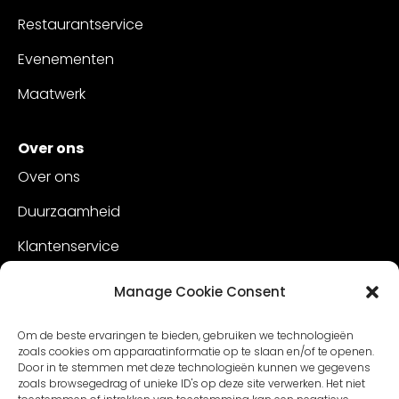
Restaurantservice
Evenementen
Maatwerk
Over ons
Over ons
Duurzaamheid
Klantenservice
Vacatures
Manage Cookie Consent
Contact
Om de beste ervaringen te bieden, gebruiken we technologieën
zoals cookies om apparaatinformatie op te slaan en/of te openen.
Door in te stemmen met deze technologieën kunnen we gegevens
zoals browsegedrag of unieke ID's op deze site verwerken. Het niet