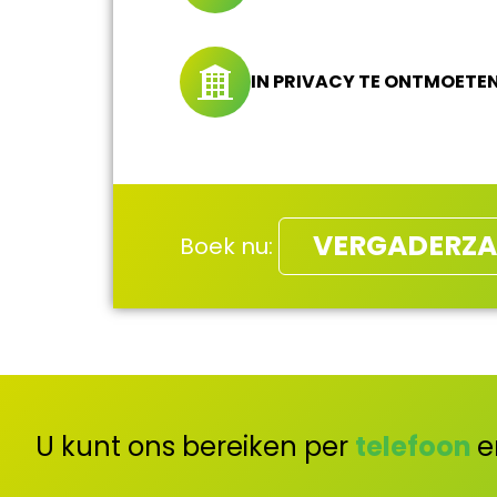
IN PRIVACY TE ONTMOETE
VERGADERZA
Boek nu:
U kunt ons bereiken per
telefoon
e