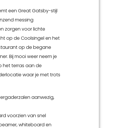
t een Great Gatsby-stijl
anzend messing
n zorgen voor lichte
cht op de Coolsingel en het
restaurant op de begane
iner. Bij mooi weer neem je
p het terras aan de
erlocatie waar je met trots
f vergaderzalen aanwezig,
rd voorzien van snel
 beamer, whiteboard en