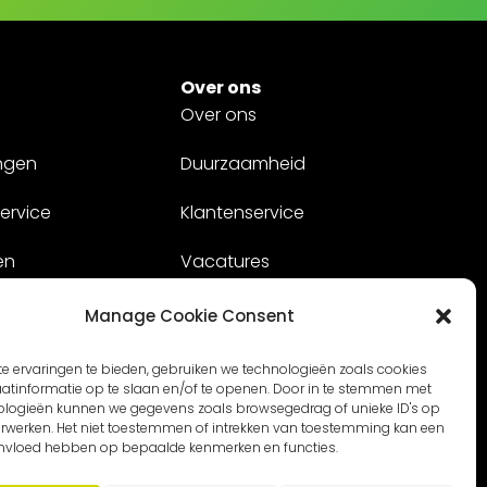
Over ons
Over ons
ngen
Duurzaamheid
ervice
Klantenservice
en
Vacatures
Contact
Manage Cookie Consent
e ervaringen te bieden, gebruiken we technologieën zoals cookies
tinformatie op te slaan en/of te openen. Door in te stemmen met
ologieën kunnen we gegevens zoals browsegedrag of unieke ID's op
verwerken. Het niet toestemmen of intrekken van toestemming kan een
invloed hebben op bepaalde kenmerken en functies.