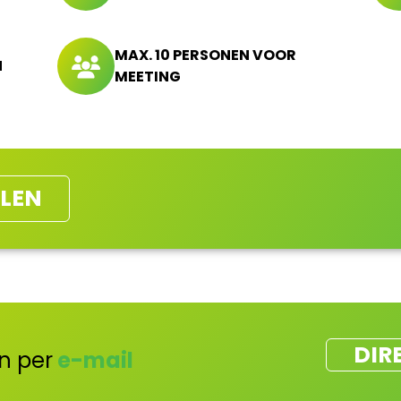
MAX. 10 PERSONEN VOOR
N
MEETING
LEN
DIR
n per
e-mail