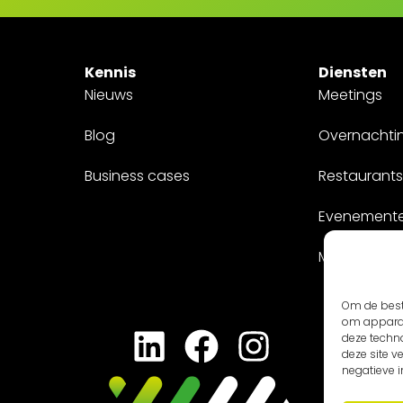
Kennis
Diensten
Nieuws
Meetings
Blog
Overnachti
Business cases
Restaurants
Evenement
Maatwerk
Om de best
om apparaa
deze techn
deze site 
negatieve 