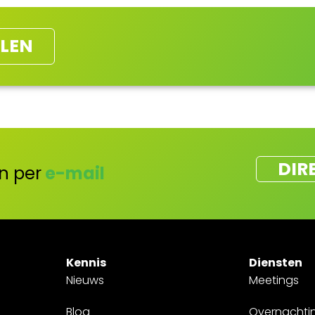
LEN
DIR
n per
e-mail
Kennis
Diensten
Nieuws
Meetings
Blog
Overnachti