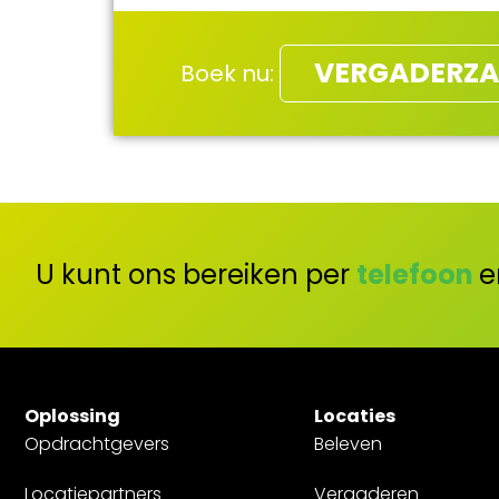
VERGADERZA
Boek nu:
U kunt ons bereiken per
telefoon
e
Oplossing
Locaties
Opdrachtgevers
Beleven
Locatiepartners
Vergaderen