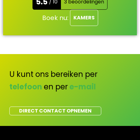
5.5
/ 10
3 beoordelingen
Boek nu:
KAMERS
U kunt ons bereiken per
telefoon
en per
e-mail
DIRECT CONTACT OPNEMEN