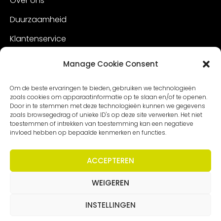
Over ons
Duurzaamheid
Klantenservice
Vacatures
Manage Cookie Consent
Contact
Om de beste ervaringen te bieden, gebruiken we technologieën
zoals cookies om apparaatinformatie op te slaan en/of te openen.
Door in te stemmen met deze technologieën kunnen we gegevens
zoals browsegedrag of unieke ID's op deze site verwerken. Het niet
toestemmen of intrekken van toestemming kan een negatieve
invloed hebben op bepaalde kenmerken en functies.
ACCEPTEREN
WEIGEREN
Copyright – Worldmeetings |
Disclaimer
|
Voorwaarden
|
Privacy statement
INSTELLINGEN