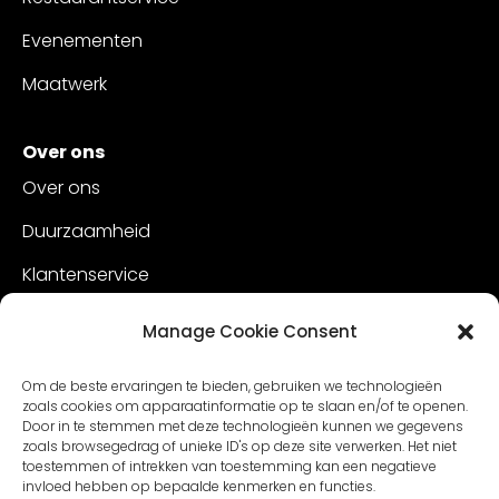
Evenementen
Maatwerk
Over ons
Over ons
Duurzaamheid
Klantenservice
Vacatures
Manage Cookie Consent
Contact
Om de beste ervaringen te bieden, gebruiken we technologieën
zoals cookies om apparaatinformatie op te slaan en/of te openen.
Door in te stemmen met deze technologieën kunnen we gegevens
zoals browsegedrag of unieke ID's op deze site verwerken. Het niet
toestemmen of intrekken van toestemming kan een negatieve
invloed hebben op bepaalde kenmerken en functies.