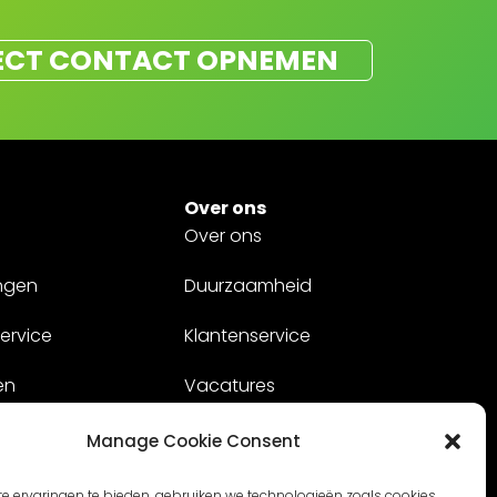
ECT CONTACT OPNEMEN
Over ons
Over ons
ngen
Duurzaamheid
ervice
Klantenservice
en
Vacatures
Contact
Manage Cookie Consent
e ervaringen te bieden, gebruiken we technologieën zoals cookies