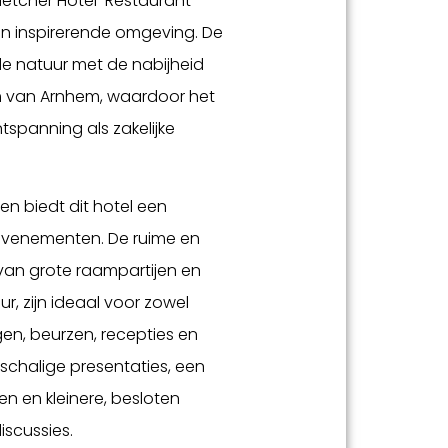
 Fletcher Hotel-Restaurant
n inspirerende omgeving. De
de natuur met de nabijheid
m van Arnhem, waardoor het
tspanning als zakelijke
en biedt dit hotel een
i evenementen. De ruime en
 van grote raampartijen en
, zijn ideaal voor zowel
gen, beurzen, recepties en
tschalige presentaties, een
n en kleinere, besloten
iscussies.