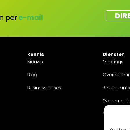
DIR
n per
e-mail
Kennis
Diensten
Nieuws
Meetings
Blog
Overnachti
Business cases
Restaurants
Evenement
Maatwerk
Om de best