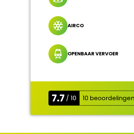
AIRCO
OPENBAAR VERVOER
7.7
/ 10
10 beoordelinge