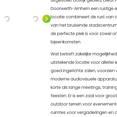
uitgestrekt bosrijk gebied, biedt
Doorwerth-Arnhem een rustige e
locatie combineert de rust van 
van het bruisende stadscentru
de perfecte plek is voor zowel on
bijeenkomsten.
Wat betreft zakelijke mogelijkhed
uitstekende locatie voor allerle
goed ingerichte zalen, voorzien
moderne audiovisuele apparatuur
korte als lange meetings, trainin
feesten. Er is een zaal voor groo
outdoor terrein voor evenemente
ruimtes voor vergaderingen en d