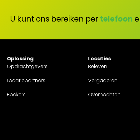
U kunt ons bereiken per
telefoon
e
Oplossing
Locaties
Opdrachtgevers
Beleven
Locatiepartners
Vergaderen
Boekers
Overnachten