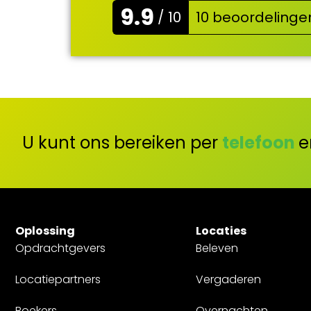
9.9
/ 10
10 beoordelinge
U kunt ons bereiken per
telefoon
e
Oplossing
Locaties
Opdrachtgevers
Beleven
Locatiepartners
Vergaderen
Boekers
Overnachten