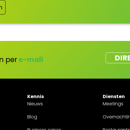
n
DIR
n per
e-mail
Kennis
Diensten
Nieuws
Meetings
Blog
Overnachti
Business cases
Restaurants