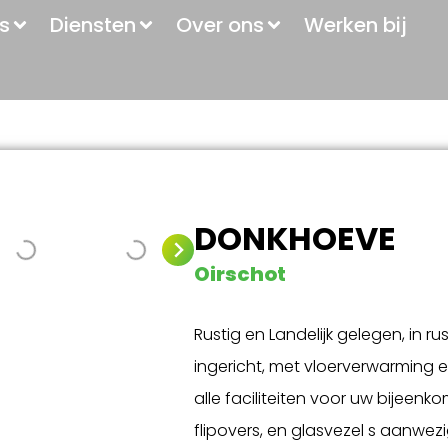
s
Diensten
Over ons
Werken bij
DONKHOEVE
Oirschot
Rustig en Landelijk gelegen, in ru
ingericht, met vloerverwarming e
alle faciliteiten voor uw bijeen
flipovers, en glasvezel s aanwe