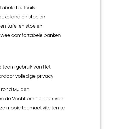
abele fauteuils
ookeiland en stoelen
n tafel en stoelen
 twee comfortabele banken
ge team gebruik van Het
door volledige privacy.
n rond Muiden
 en de Vecht om de hoek van
loze mooie teamactiviteiten te