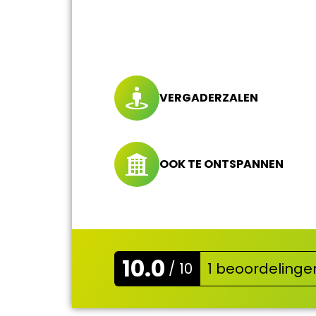
VERGADERZALEN
OOK TE ONTSPANNEN
10.0
/ 10
1 beoordelinge