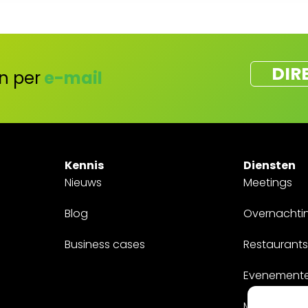
DIR
n per
e-mail
Kennis
Diensten
Nieuws
Meetings
Blog
Overnachti
Business cases
Restaurants
Evenement
Maatwerk