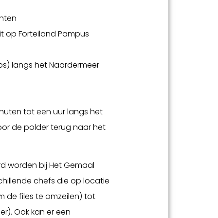
chten
it op Forteiland Pampus
ps) langs het Naardermeer
uten tot een uur langs het
oor de polder terug naar het
eerd worden bij Het Gemaal
hillende chefs die op locatie
 de files te omzeilen) tot
r). Ook kan er een