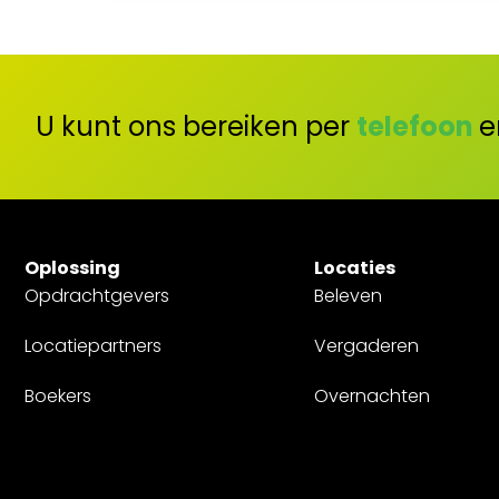
U kunt ons bereiken per
telefoon
e
Oplossing
Locaties
Opdrachtgevers
Beleven
Locatiepartners
Vergaderen
Boekers
Overnachten