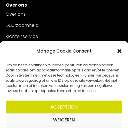
Over ons
Over ons
Duurzaamheid
Klantenservice
Vacatures
Manage Cookie Consent
Contact
Om de beste ervaringen te bieden, gebruiken we technologieën
zoals cookies om apparaatinformatie op te slaan en/of te openen.
Door in te stemmen met deze technologieën kunnen we gegevens
zoals browsegedrag of unieke ID's op deze site verwerken. Het niet
toestemmen of intrekken van toestemming kan een negatieve
invloed hebben op bepaalde kenmerken en functies.
ACCEPTEREN
WEIGEREN
Copyright – Worldmeetings |
Disclaimer
|