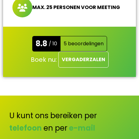
MAX. 25 PERSONEN VOOR MEETING
8.8
/ 10
5 beoordelingen
Boek nu:
VERGADERZALEN
U kunt ons bereiken per
telefoon
en per
e-mail