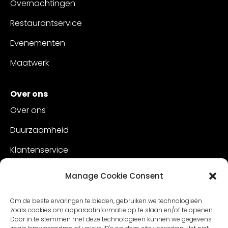
Overnachtingen
Restaurantservice
Evenementen
Maatwerk
Over ons
Over ons
Duurzaamheid
Klantenservice
Vacatures
Manage Cookie Consent
Contact
Om de beste ervaringen te bieden, gebruiken we technologieën
zoals cookies om apparaatinformatie op te slaan en/of te openen.
Door in te stemmen met deze technologieën kunnen we gegevens