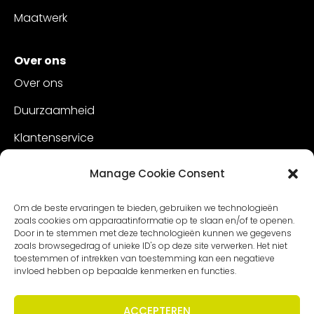
Maatwerk
Over ons
Over ons
Duurzaamheid
Klantenservice
Vacatures
Manage Cookie Consent
Contact
Om de beste ervaringen te bieden, gebruiken we technologieën
zoals cookies om apparaatinformatie op te slaan en/of te openen.
Door in te stemmen met deze technologieën kunnen we gegevens
zoals browsegedrag of unieke ID's op deze site verwerken. Het niet
toestemmen of intrekken van toestemming kan een negatieve
invloed hebben op bepaalde kenmerken en functies.
ACCEPTEREN