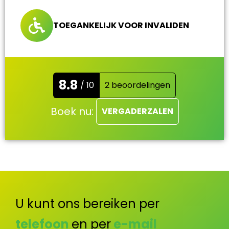
TOEGANKELIJK VOOR INVALIDEN
8.8
/ 10
2 beoordelingen
Boek nu:
VERGADERZALEN
U kunt ons bereiken per
telefoon
en per
e-mail