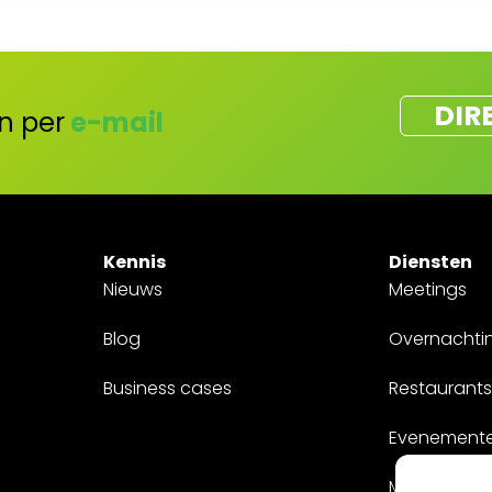
DIR
n per
e-mail
Kennis
Diensten
Nieuws
Meetings
Blog
Overnachti
Business cases
Restaurants
Evenement
Maatwerk