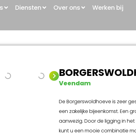
s
Diensten
Over ons
Werken bij
BORGERSWOLD
Veendam
De Borgerswoldhoeve is zeer ge
een zakelijke bijeenkomst. Een gro
aanwezig. Door de ligging in he
kunt u een mooie combinatie m