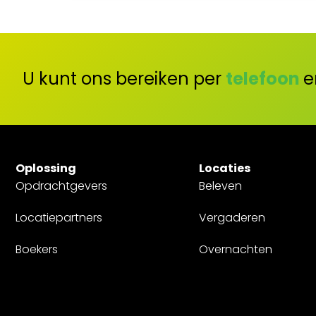
U kunt ons bereiken per
telefoon
e
Oplossing
Locaties
Opdrachtgevers
Beleven
Locatiepartners
Vergaderen
Boekers
Overnachten